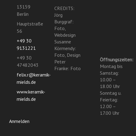
13159
CREDITS:
Berlin
Jörg
Burggraf:
Hauptstraße
Foto,
56
Webdesign
+49 30
Susanne
9131221
Körmendy:
Foto, Design
+49 30
Öffnungszeiten:
Peter
47482043
Montag bis
Franke: Foto
Samstag:
felix.r@keramik-
10.00 –
mields.de
18.00 Uhr
www.keramik-
Sonntag u.
mields.de
Feiertag:
12.00 –
17.00 Uhr
Anmelden